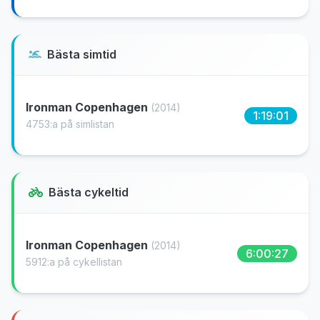
Bästa simtid
Ironman Copenhagen
(2014)
1:19:01
4753:a på simlistan
Bästa cykeltid
Ironman Copenhagen
(2014)
6:00:27
5912:a på cykellistan