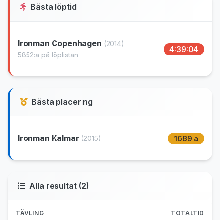
Bästa löptid
Ironman Copenhagen
(2014)
4:39:04
5852:a på löplistan
Bästa placering
Ironman Kalmar
1689:a
(2015)
Alla resultat (2)
TÄVLING
TOTALTID