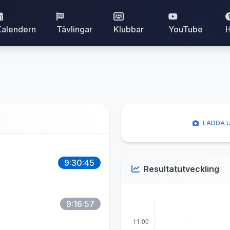
Kalendern
Tävlingar
Klubbar
YouTube
H
LADDA U
9:30:45
Resultatutveckling
9:16:57