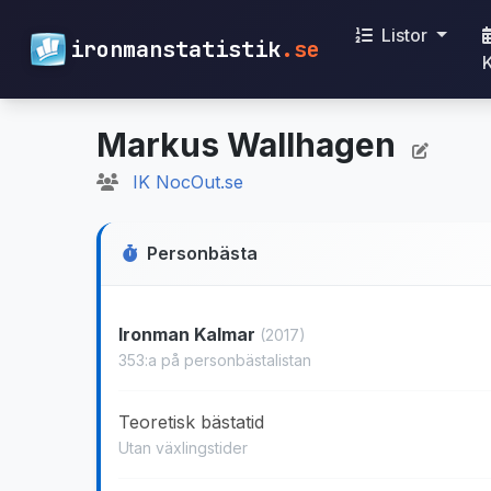
Listor
ironmanstatistik
.se
Markus Wallhagen
IK NocOut.se
Personbästa
Ironman Kalmar
(2017)
353:a på personbästalistan
Teoretisk bästatid
Utan växlingstider