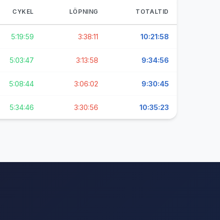
CYKEL
LÖPNING
TOTALTID
5:19:59
3:38:11
10:21:58
5:03:47
3:13:58
9:34:56
5:08:44
3:06:02
9:30:45
5:34:46
3:30:56
10:35:23