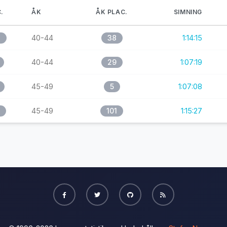
.
ÅK
ÅK PLAC.
SIMNING
2
40-44
38
1:14:15
40-44
29
1:07:19
45-49
5
1:07:08
45-49
101
1:15:27