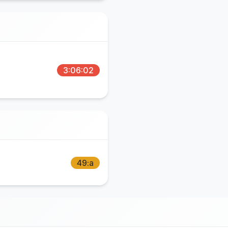
3:06:02
49:a