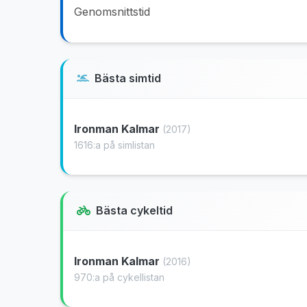
Genomsnittstid
Bästa simtid
Ironman Kalmar
(2017)
1616:a på simlistan
Bästa cykeltid
Ironman Kalmar
(2016)
970:a på cykellistan