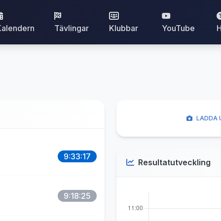
Kalendern
Tävlingar
Klubbar
YouTube
H
LADDA 
9:33:17
Resultatutveckling
9:18:25