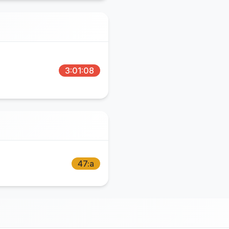
3:01:08
47:a