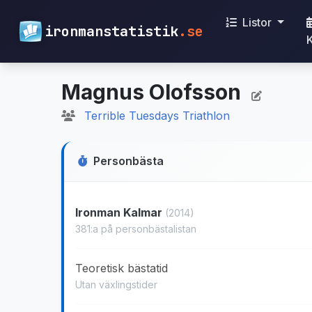
Listor
ironmanstatistik
.se
Magnus Olofsson
Terrible Tuesdays Triathlon
Personbästa
Ironman Kalmar
(2014)
381:a på personbästalistan
Teoretisk bästatid
Utan växlingstider