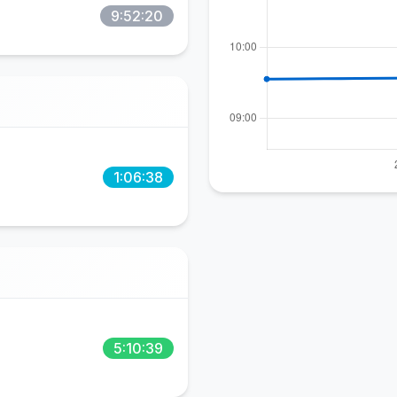
9:52:20
1:06:38
5:10:39