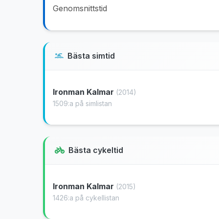
Genomsnittstid
Bästa simtid
Ironman Kalmar
(2014)
1509:a på simlistan
Bästa cykeltid
Ironman Kalmar
(2015)
1426:a på cykellistan