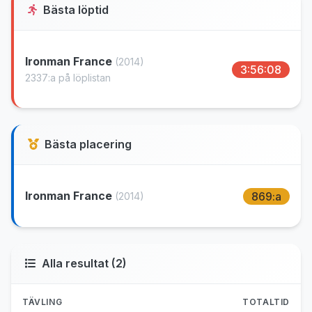
Bästa löptid
Ironman France
(2014)
3:56:08
2337:a på löplistan
Bästa placering
Ironman France
869:a
(2014)
Alla resultat (2)
TÄVLING
TOTALTID