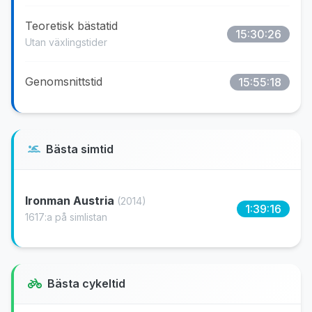
Teoretisk bästatid
15:30:26
Utan växlingstider
Genomsnittstid
15:55:18
Bästa simtid
Ironman Austria
(2014)
1:39:16
1617:a på simlistan
Bästa cykeltid