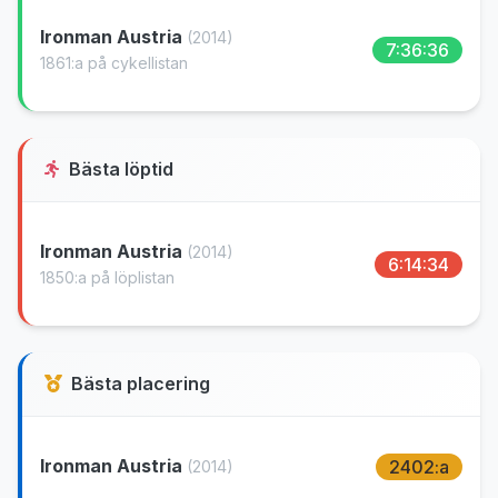
Ironman Austria
(2014)
7:36:36
1861:a på cykellistan
Bästa löptid
Ironman Austria
(2014)
6:14:34
1850:a på löplistan
Bästa placering
Ironman Austria
2402:a
(2014)