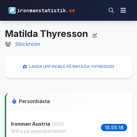
ironmanstatistik
.se
Matilda Thyresson
Stockholm
LADDA UPP EN BILD PÅ MATILDA THYRESSON
Personbästa
Ironman Austria
(2014)
15:55:18
1910:a på personbästalistan