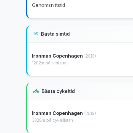
Genomsnittstid
Bästa simtid
Ironman Copenhagen
(2013)
1202:a på simlistan
Bästa cykeltid
Ironman Copenhagen
(2013)
3328:a på cykellistan