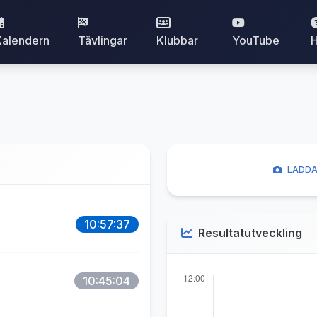
Kalendern
Tävlingar
Klubbar
YouTube
H
LADDA
10:57:37
Resultatutveckling
10:45:04