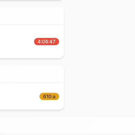
4:06:47
610:a