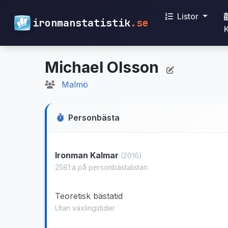
Listor
ironmanstatistik
.se
Michael Olsson
Malmö
Personbästa
Ironman Kalmar
(2016)
2581:a på personbästalistan
Teoretisk bästatid
Utan växlingstider