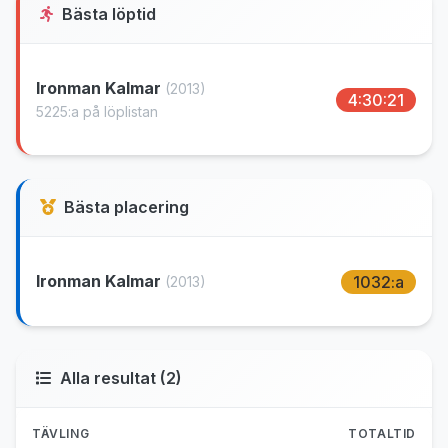
Bästa löptid
Ironman Kalmar
(2013)
4:30:21
5225:a på löplistan
Bästa placering
Ironman Kalmar
1032:a
(2013)
Alla resultat (2)
TÄVLING
TOTALTID