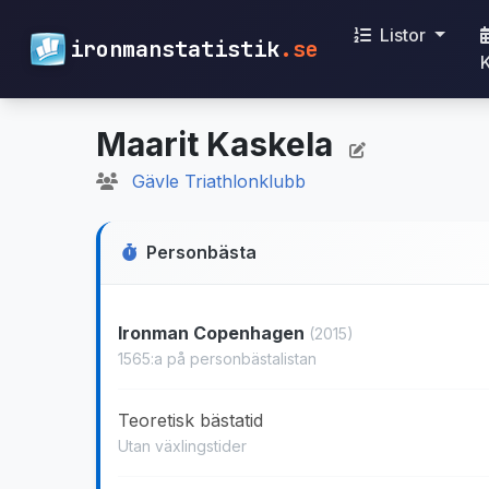
Listor
ironmanstatistik
.se
Maarit Kaskela
Gävle Triathlonklubb
Personbästa
Ironman Copenhagen
(2015)
1565:a på personbästalistan
Teoretisk bästatid
Utan växlingstider