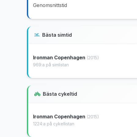
Genomsnittstid
Bästa simtid
Ironman Copenhagen
(2015)
969:a på simlistan
Bästa cykeltid
Ironman Copenhagen
(2015)
1224:a på cykellistan