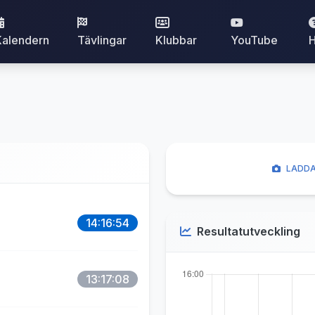
Kalendern
Tävlingar
Klubbar
YouTube
H
LADDA
14:16:54
Resultatutveckling
13:17:08