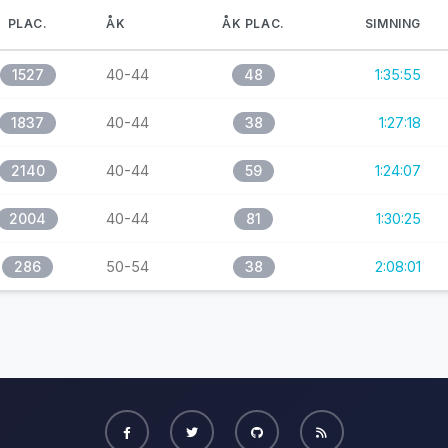
PLAC.
ÅK
ÅK PLAC.
SIMNING
1527
40-44
48
1:35:55
1837
40-44
38
1:27:18
2140
40-44
59
1:24:07
2004
40-44
81
1:30:25
286
50-54
38
2:08:01