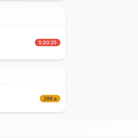
5:20:25
286:a