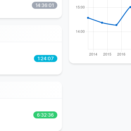
14:36:01
1:24:07
6:32:36