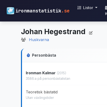
Listor
ironmanstatistik
.se
Johan Hegestrand
Huskvarna
Personbästa
Ironman Kalmar
(2015)
3586:a på personbästalistan
Teoretisk bästatid
Utan växlingstider