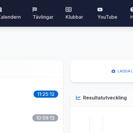
Kalendern
Tävlingar
Klubbar
YouTube
H
LADDA U
11:25:12
Resultatutveckling
10:59:13