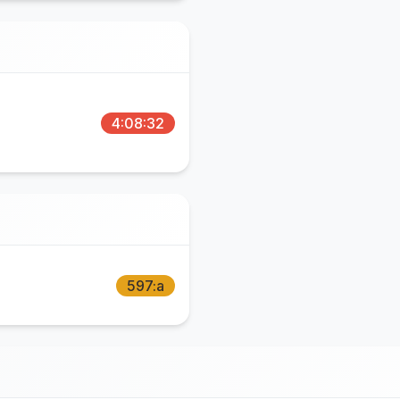
4:08:32
597:a