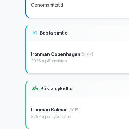
Genomsnittstid
Bästa simtid
Ironman Copenhagen
(2017)
3026:a på simlistan
Bästa cykeltid
Ironman Kalmar
(2015)
3757:a på cykellistan