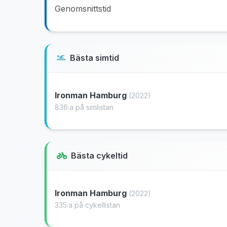
Genomsnittstid
Bästa simtid
Ironman Hamburg
(2022)
836:a på simlistan
Bästa cykeltid
Ironman Hamburg
(2022)
335:a på cykellistan