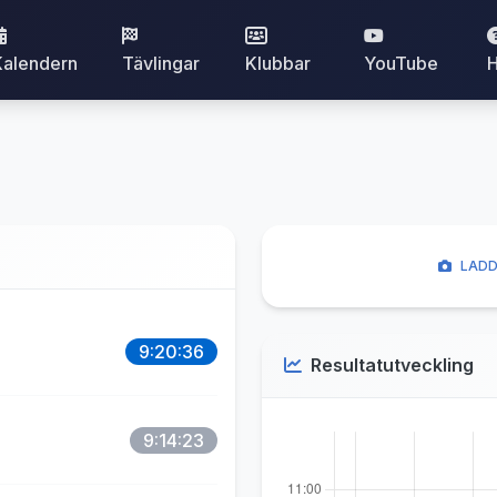
Kalendern
Tävlingar
Klubbar
YouTube
H
LADD
9:20:36
Resultatutveckling
9:14:23