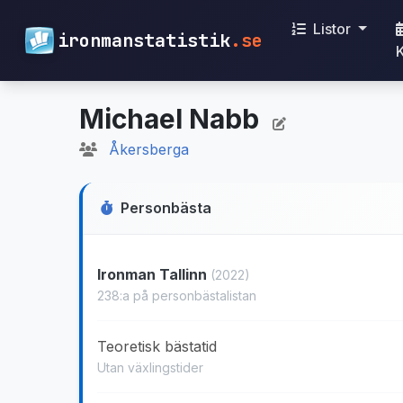
Listor
ironmanstatistik
.se
Michael Nabb
Åkersberga
Personbästa
Ironman Tallinn
(2022)
238:a på personbästalistan
Teoretisk bästatid
Utan växlingstider