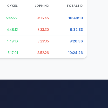
CYKEL
LÖPNING
TOTALTID
5:45:27
3:36:45
10:48:10
4:48:12
3:33:30
9:32:33
4:49:16
3:23:35
9:20:36
5:17:01
3:52:26
10:24:26