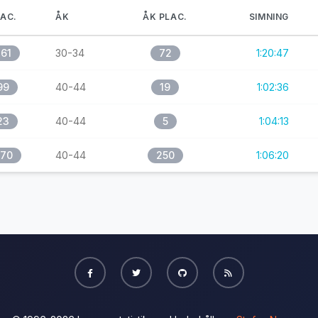
AC.
ÅK
ÅK PLAC.
SIMNING
61
30-34
72
1:20:47
99
40-44
19
1:02:36
23
40-44
5
1:04:13
70
40-44
250
1:06:20