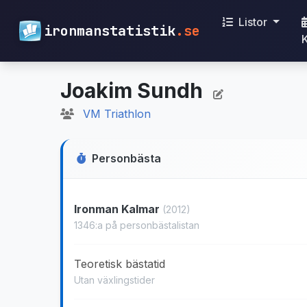
Listor
ironmanstatistik
.se
Joakim Sundh
VM Triathlon
Personbästa
Ironman Kalmar
(2012)
1346:a på personbästalistan
Teoretisk bästatid
Utan växlingstider