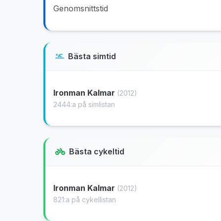
Genomsnittstid
Bästa simtid
Ironman Kalmar
(2012)
2444:a på simlistan
Bästa cykeltid
Ironman Kalmar
(2012)
821:a på cykellistan