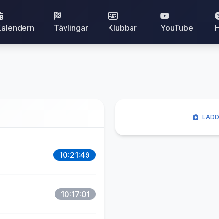
Kalendern
Tävlingar
Klubbar
YouTube
H
LADD
10:21:49
10:17:01