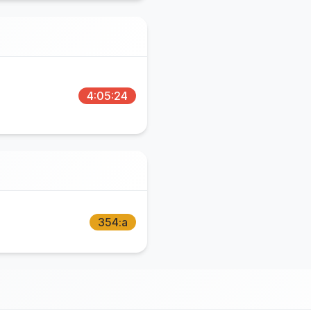
4:05:24
354:a