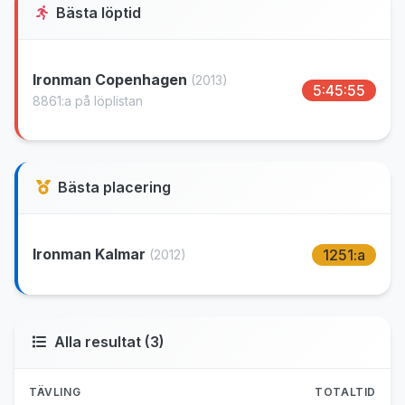
Bästa löptid
Ironman Copenhagen
(2013)
5:45:55
8861:a på löplistan
Bästa placering
Ironman Kalmar
1251:a
(2012)
Alla resultat (3)
TÄVLING
TOTALTID