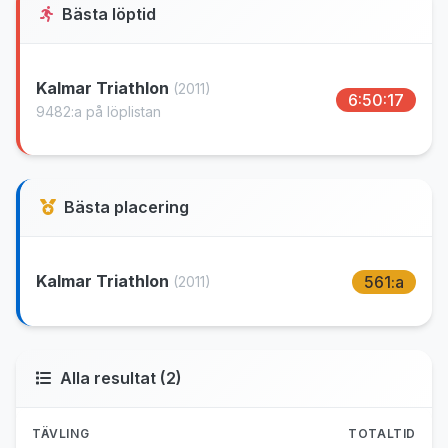
Bästa löptid
Kalmar Triathlon
(2011)
6:50:17
9482:a på löplistan
Bästa placering
Kalmar Triathlon
561:a
(2011)
Alla resultat (2)
TÄVLING
TOTALTID