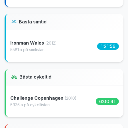
Bästa simtid
Ironman Wales
(2012)
1:21:56
5581:a på simlistan
Bästa cykeltid
Challenge Copenhagen
(2010)
6:00:41
5935:a på cykellistan