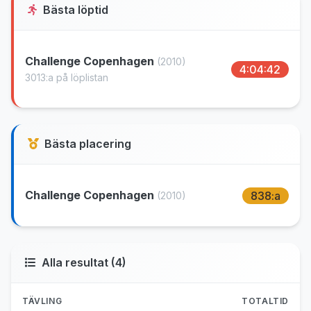
Bästa löptid
Challenge Copenhagen
(2010)
4:04:42
3013:a på löplistan
Bästa placering
Challenge Copenhagen
838:a
(2010)
Alla resultat (4)
TÄVLING
TOTALTID