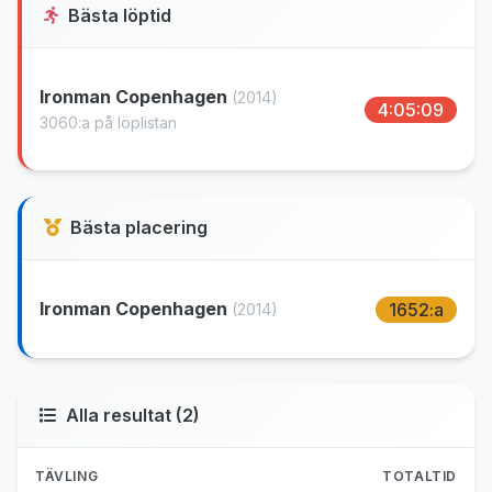
Bästa löptid
Ironman Copenhagen
(2014)
4:05:09
3060:a på löplistan
Bästa placering
Ironman Copenhagen
1652:a
(2014)
Alla resultat (2)
TÄVLING
TOTALTID