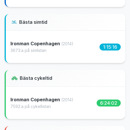
Bästa simtid
Ironman Copenhagen
(2014)
1:15:16
3673:a på simlistan
Bästa cykeltid
Ironman Copenhagen
(2014)
6:24:02
7592:a på cykellistan