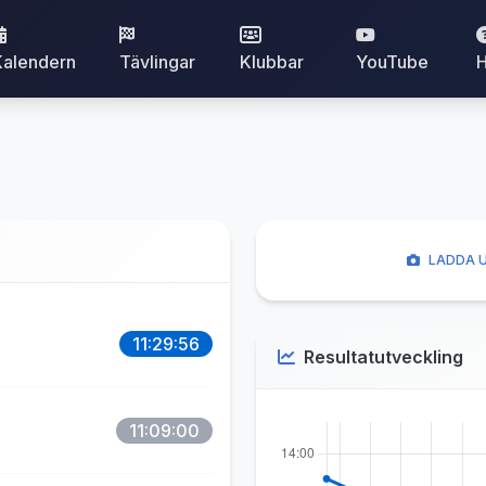
Kalendern
Tävlingar
Klubbar
YouTube
H
LADDA U
11:29:56
Resultatutveckling
11:09:00