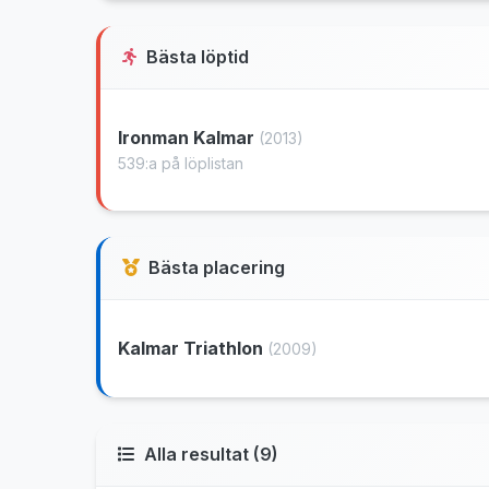
Bästa löptid
Ironman Kalmar
(2013)
539:a på löplistan
Bästa placering
Kalmar Triathlon
(2009)
Alla resultat (9)