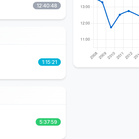
12:40:48
1:15:21
5:37:59