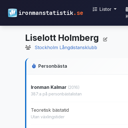
Listor
ironmanstatistik
.se
Liselott Holmberg
Stockholm Långdistansklubb
Personbästa
Ironman Kalmar
(2016)
387:a på personbästalistan
Teoretisk bästatid
Utan växlingstider