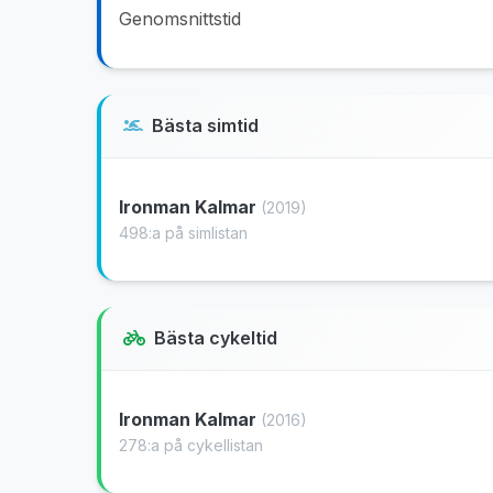
Genomsnittstid
Bästa simtid
Ironman Kalmar
(2019)
498:a på simlistan
Bästa cykeltid
Ironman Kalmar
(2016)
278:a på cykellistan