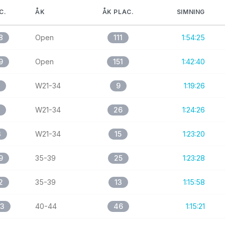
C.
ÅK
ÅK PLAC.
SIMNING
8
Open
111
1:54:25
9
Open
151
1:42:40
W21-34
9
1:19:26
W21-34
26
1:24:26
3
W21-34
15
1:23:20
9
35-39
25
1:23:28
2
35-39
13
1:15:58
33
40-44
46
1:15:21