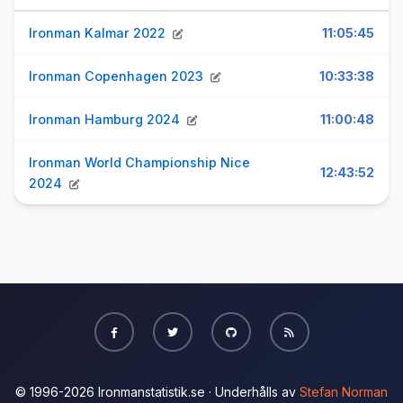
Ironman Kalmar 2022
11:05:45
Ironman Copenhagen 2023
10:33:38
Ironman Hamburg 2024
11:00:48
Ironman World Championship Nice
12:43:52
2024
© 1996-2026 Ironmanstatistik.se · Underhålls av
Stefan Norman