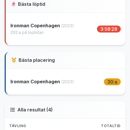
Bästa löptid
Ironman Copenhagen
(2023)
3:58:28
292:a på löplistan
Bästa placering
Ironman Copenhagen
30:a
(2023)
Alla resultat (4)
TÄVLING
TOTALTID