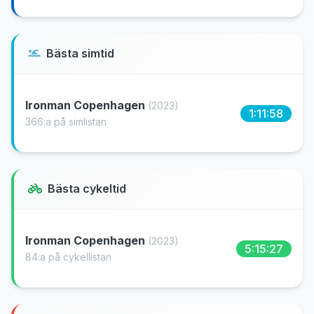
Bästa simtid
Ironman Copenhagen
(2023)
1:11:58
366:a på simlistan
Bästa cykeltid
Ironman Copenhagen
(2023)
5:15:27
84:a på cykellistan