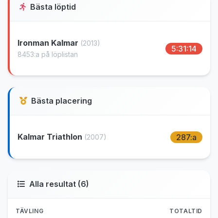
Bästa löptid
Ironman Kalmar
(2013)
5:31:14
8453:a på löplistan
Bästa placering
Kalmar Triathlon
287:a
(2007)
Alla resultat (6)
TÄVLING
TOTALTID