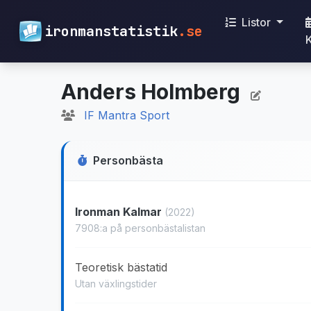
Listor
ironmanstatistik
.se
Anders Holmberg
IF Mantra Sport
Personbästa
Ironman Kalmar
(2022)
7908:a på personbästalistan
Teoretisk bästatid
Utan växlingstider