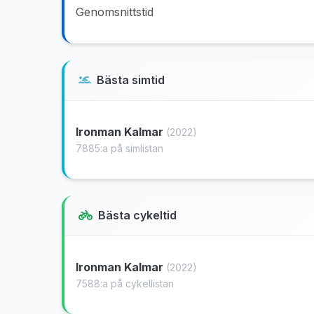
Genomsnittstid
Bästa simtid
Ironman Kalmar
(2022)
7885:a på simlistan
Bästa cykeltid
Ironman Kalmar
(2022)
7588:a på cykellistan