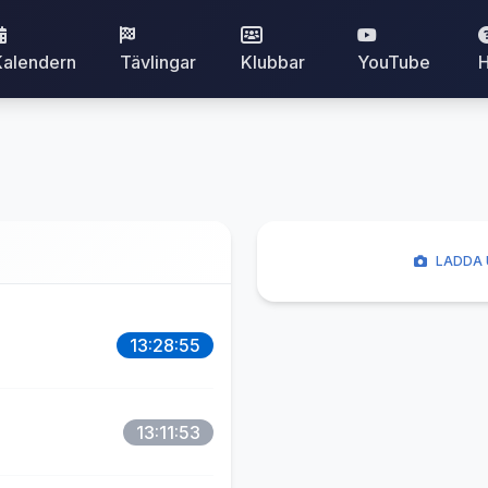
Kalendern
Tävlingar
Klubbar
YouTube
H
LADDA 
13:28:55
13:11:53