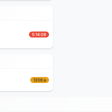
5:14:08
1206:a