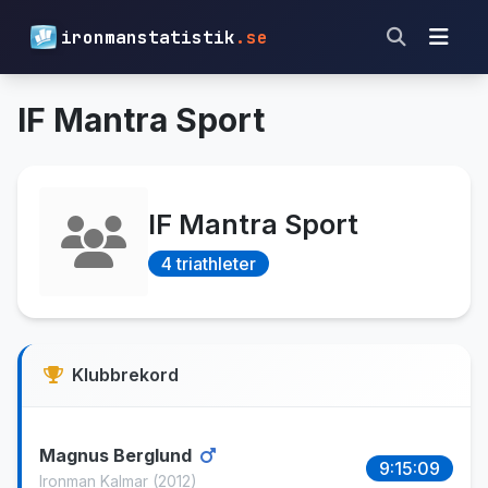
ironmanstatistik
.se
IF Mantra Sport
IF Mantra Sport
4 triathleter
Klubbrekord
Magnus Berglund
9:15:09
Ironman Kalmar
(2012)