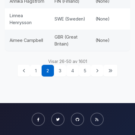
Annika Hagström
FIN (Finland)
(None)
Linnea
SWE (Sweden)
(None)
Henrysson
GBR (Great
Aimee Campbell
(None)
Britain)
Visar 26-50 av 1601
1
2
3
4
5