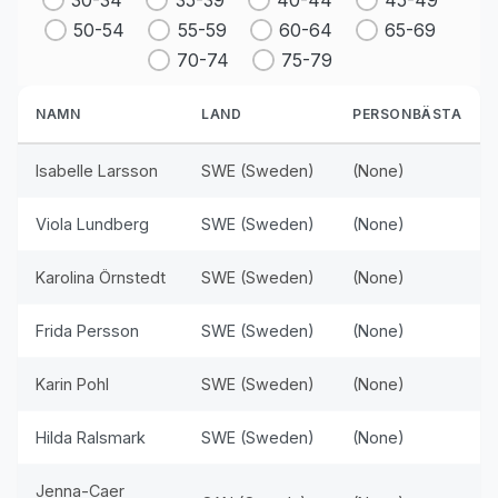
30-34
35-39
40-44
45-49
50-54
55-59
60-64
65-69
70-74
75-79
NAMN
LAND
PERSONBÄSTA
Isabelle Larsson
SWE (Sweden)
(None)
Viola Lundberg
SWE (Sweden)
(None)
Karolina Örnstedt
SWE (Sweden)
(None)
Frida Persson
SWE (Sweden)
(None)
Karin Pohl
SWE (Sweden)
(None)
Hilda Ralsmark
SWE (Sweden)
(None)
Jenna-Caer