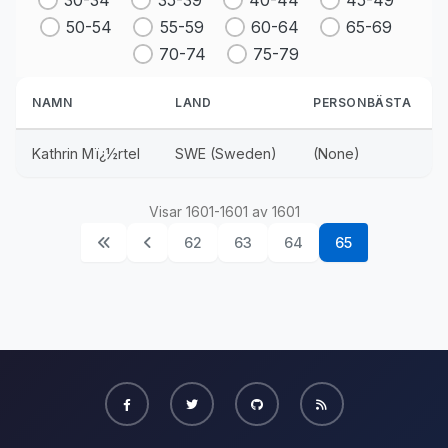
30-34
35-39
40-44
45-49
50-54
55-59
60-64
65-69
70-74
75-79
NAMN
LAND
PERSONBÄSTA
Kathrin Mï¿½rtel
SWE (Sweden)
(None)
Visar 1601-1601 av 1601
62
63
64
65