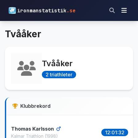
ironmanstatistik
.se
Tvååker
Tvååker
2 triathleter
Klubbrekord
Thomas Karlsson
12:01:32
Kalmar Triathlon
(1998)