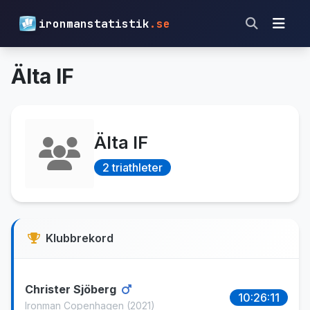
ironmanstatistik
.se
Älta IF
Älta IF
2 triathleter
Klubbrekord
Christer Sjöberg
10:26:11
Ironman Copenhagen
(2021)