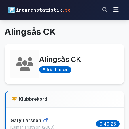
ironmanstatistik
.se
Alingsås CK
Alingsås CK
6 triathleter
Klubbrekord
Gary Larsson
9:49:25
Kalmar Triathlon
(2003)