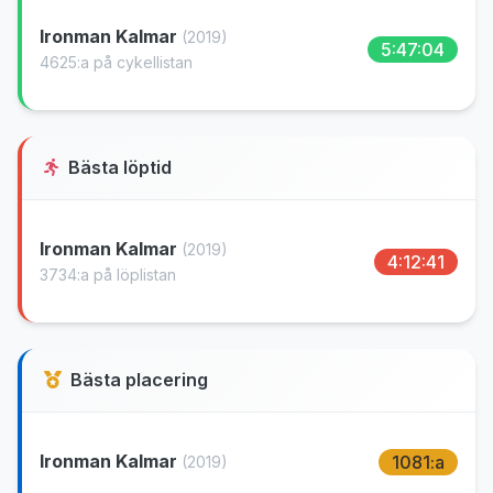
Ironman Kalmar
(2019)
5:47:04
4625:a på cykellistan
Bästa löptid
Ironman Kalmar
(2019)
4:12:41
3734:a på löplistan
Bästa placering
Ironman Kalmar
1081:a
(2019)