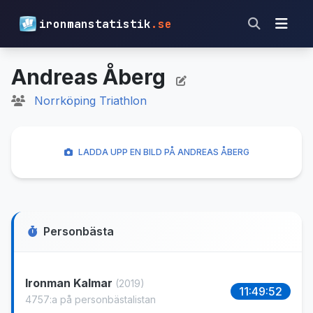
ironmanstatistik
.se
Andreas Åberg
Norrköping Triathlon
LADDA UPP EN BILD PÅ ANDREAS ÅBERG
Personbästa
Ironman Kalmar
(2019)
11:49:52
4757:a på personbästalistan