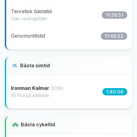
Teoretisk bästatid
11:39:51
Utan växlingstider
Genomsnittstid
11:49:52
Bästa simtid
Ironman Kalmar
(2019)
1:40:06
8574:a på simlistan
Bästa cykeltid