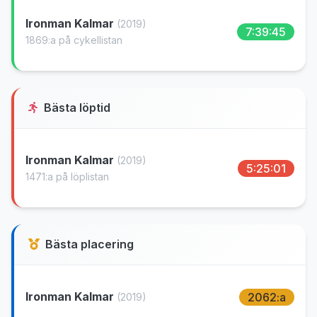
Ironman Kalmar
(2019)
7:39:45
1869:a på cykellistan
Bästa löptid
Ironman Kalmar
(2019)
5:25:01
1471:a på löplistan
Bästa placering
Ironman Kalmar
2062:a
(2019)