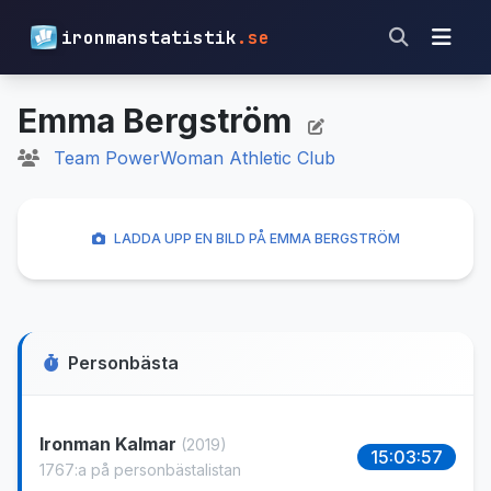
ironmanstatistik
.se
Emma Bergström
Team PowerWoman Athletic Club
LADDA UPP EN BILD PÅ EMMA BERGSTRÖM
Personbästa
Ironman Kalmar
(2019)
15:03:57
1767:a på personbästalistan