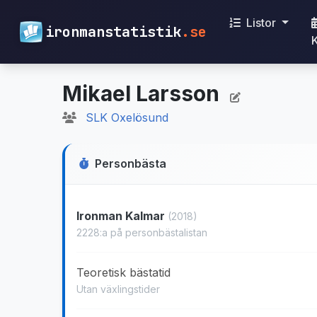
Listor
ironmanstatistik
.se
Mikael Larsson
SLK Oxelösund
Personbästa
Ironman Kalmar
(2018)
2228:a på personbästalistan
Teoretisk bästatid
Utan växlingstider