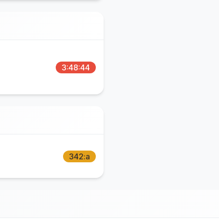
3:48:44
342:a