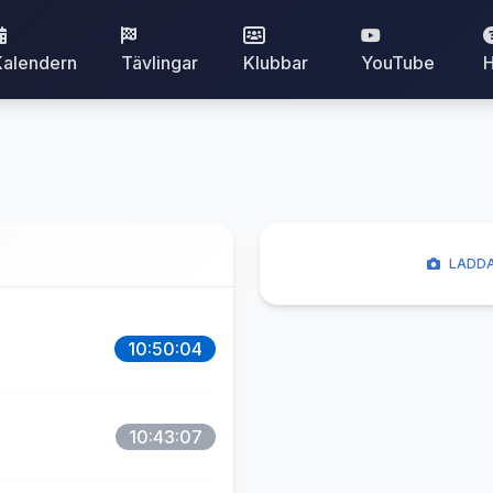
Kalendern
Tävlingar
Klubbar
YouTube
H
LADDA
10:50:04
10:43:07