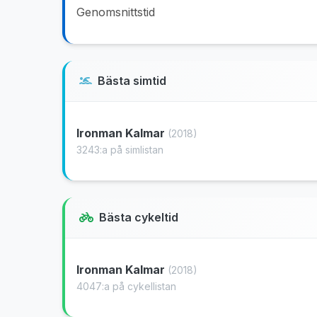
Genomsnittstid
Bästa simtid
Ironman Kalmar
(2018)
3243:a på simlistan
Bästa cykeltid
Ironman Kalmar
(2018)
4047:a på cykellistan