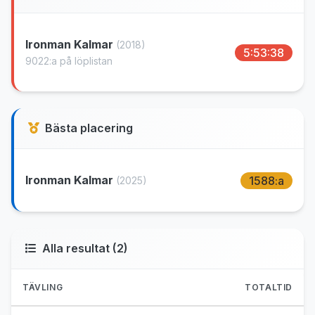
Ironman Kalmar
(2018)
5:53:38
9022:a på löplistan
Bästa placering
Ironman Kalmar
1588:a
(2025)
Alla resultat (2)
TÄVLING
TOTALTID