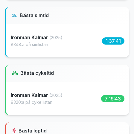
Bästa simtid
Ironman Kalmar
(2025)
1:37:41
8348:a på simlistan
Bästa cykeltid
Ironman Kalmar
(2025)
7:19:43
9320:a på cykellistan
Bästa löptid