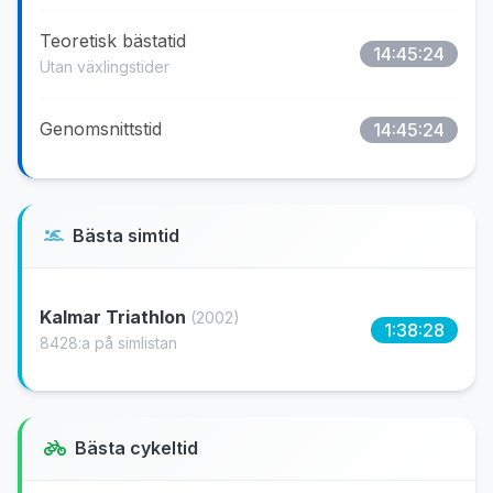
Teoretisk bästatid
14:45:24
Utan växlingstider
Genomsnittstid
14:45:24
Bästa simtid
Kalmar Triathlon
(2002)
1:38:28
8428:a på simlistan
Bästa cykeltid