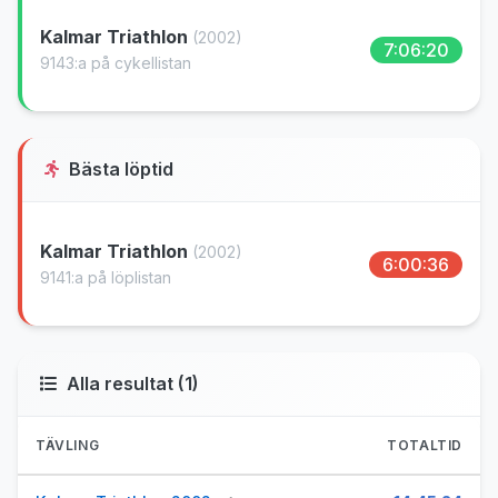
Kalmar Triathlon
(2002)
7:06:20
9143:a på cykellistan
Bästa löptid
Kalmar Triathlon
(2002)
6:00:36
9141:a på löplistan
Alla resultat (1)
TÄVLING
TOTALTID