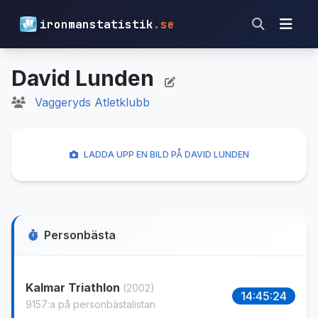
ironmanstatistik
.se
David Lunden
Vaggeryds Atletklubb
LADDA UPP EN BILD PÅ DAVID LUNDEN
Personbästa
Kalmar Triathlon
(2002)
14:45:24
9157:a på personbästalistan