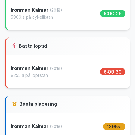
Ironman Kalmar
(2018)
6:00:25
5909:a på cykellistan
Bästa löptid
Ironman Kalmar
(2018)
6:09:30
9255:a på löplistan
Bästa placering
Ironman Kalmar
1395:a
(2018)