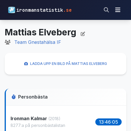
ironmanstatistik
.se
Mattias Elveberg
Team Gnestahälsa IF
LADDA UPP EN BILD PÅ MATTIAS ELVEBERG
Personbästa
Ironman Kalmar
(2018)
13:46:05
8277:a på personbästalistan