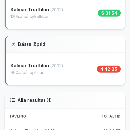
Kalmar Triathlon
(2002)
6:31:54
1205:a på cykellistan
Bästa löptid
Kalmar Triathlon
(2002)
4:42:35
960:a på löplistan
Alla resultat (1)
TÄVLING
TOTALTID