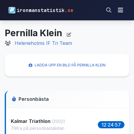
ironmanstatistik
.se
Pernilla Klein
Heleneholms IF Tri Team
LADDA UPP EN BILD PÅ PERNILLA KLEIN
Personbästa
Kalmar Triathlon
(2002)
12:24:57
796:a på personbästalistan