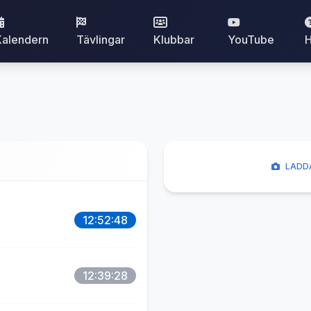
Kalendern
Tävlingar
Klubbar
YouTube
H
LADDA
12:52:48
12:39:28