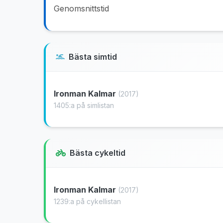
Genomsnittstid
Bästa simtid
Ironman Kalmar
(2017)
1405:a på simlistan
Bästa cykeltid
Ironman Kalmar
(2017)
1239:a på cykellistan