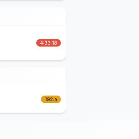
4:33:18
192:a