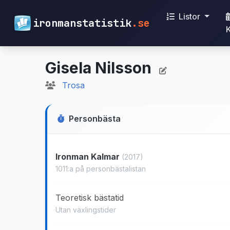
Listor
ironmanstatistik
.se
Gisela Nilsson
Trosa
Personbästa
Ironman Kalmar
(2017)
1011:a på personbästalistan
Teoretisk bästatid
Utan växlingstider