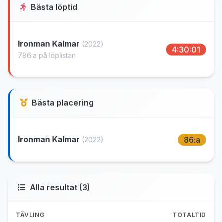
Bästa löptid
Ironman Kalmar
(2022)
4:30:01
786:a på löplistan
Bästa placering
Ironman Kalmar
86:a
(2022)
Alla resultat (3)
TÄVLING
TOTALTID