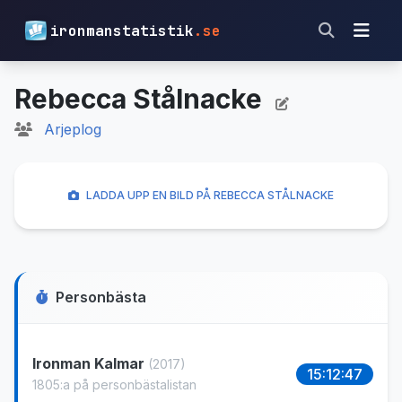
ironmanstatistik
.se
Rebecca Stålnacke
Arjeplog
LADDA UPP EN BILD PÅ REBECCA STÅLNACKE
Personbästa
Ironman Kalmar
(2017)
15:12:47
1805:a på personbästalistan