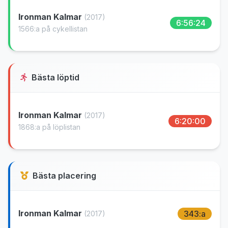
Ironman Kalmar
(2017)
6:56:24
1566:a på cykellistan
Bästa löptid
Ironman Kalmar
(2017)
6:20:00
1868:a på löplistan
Bästa placering
Ironman Kalmar
343:a
(2017)