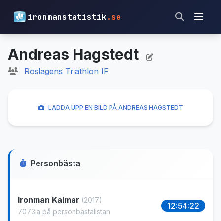
ironmanstatistik
.se
Andreas Hagstedt
Roslagens Triathlon IF
LADDA UPP EN BILD PÅ ANDREAS HAGSTEDT
Personbästa
Ironman Kalmar
(2017)
12:54:22
7073:a på personbästalistan