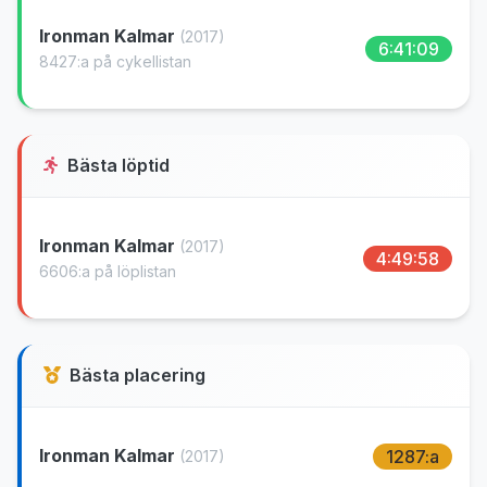
Ironman Kalmar
(2017)
6:41:09
8427:a på cykellistan
Bästa löptid
Ironman Kalmar
(2017)
4:49:58
6606:a på löplistan
Bästa placering
Ironman Kalmar
1287:a
(2017)