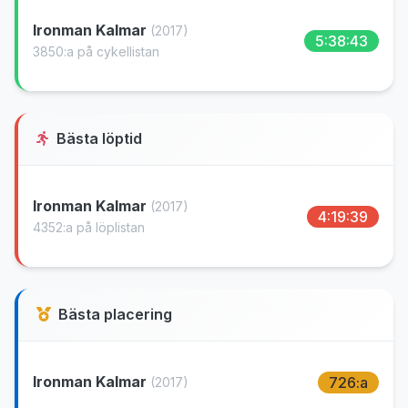
Ironman Kalmar
(2017)
5:38:43
3850:a på cykellistan
Bästa löptid
Ironman Kalmar
(2017)
4:19:39
4352:a på löplistan
Bästa placering
Ironman Kalmar
726:a
(2017)