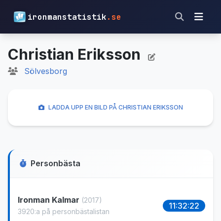
ironmanstatistik
.se
Christian Eriksson
Sölvesborg
LADDA UPP EN BILD PÅ CHRISTIAN ERIKSSON
Personbästa
Ironman Kalmar
(2017)
11:32:22
3920:a på personbästalistan