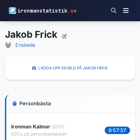
ironmanstatistik
.se
Jakob Frick
Enskede
LADDA UPP EN BILD PÅ JAKOB FRICK
Personbästa
Ironman Kalmar
(2017)
9:57:37
835:a på personbästalistan