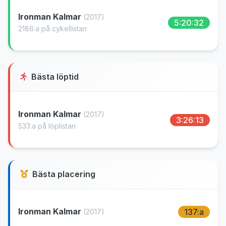
Ironman Kalmar
(2017)
5:20:32
2186:a på cykellistan
Bästa löptid
Ironman Kalmar
(2017)
3:26:13
533:a på löplistan
Bästa placering
Ironman Kalmar
137:a
(2017)