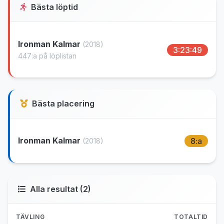
Bästa löptid
Ironman Kalmar
(2018)
3:23:49
447:a på löplistan
Bästa placering
Ironman Kalmar
8:a
(2018)
Alla resultat (2)
TÄVLING
TOTALTID