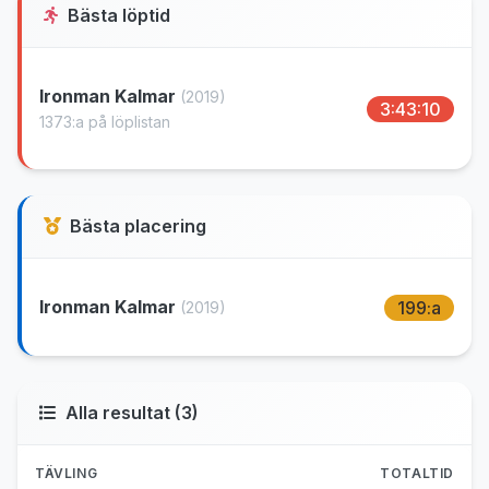
Bästa löptid
Ironman Kalmar
(2019)
3:43:10
1373:a på löplistan
Bästa placering
Ironman Kalmar
199:a
(2019)
Alla resultat (3)
TÄVLING
TOTALTID