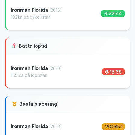
Ironman Florida
(2016)
8:22:44
1921:a på cykellistan
Bästa löptid
Ironman Florida
(2016)
6:15:39
1856:a på löplistan
Bästa placering
Ironman Florida
2004:a
(2016)