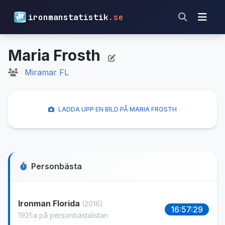
ironmanstatistik
.se
Maria Frosth
Miramar FL
LADDA UPP EN BILD PÅ MARIA FROSTH
Personbästa
Ironman Florida
(2016)
16:57:29
1921:a på personbästalistan