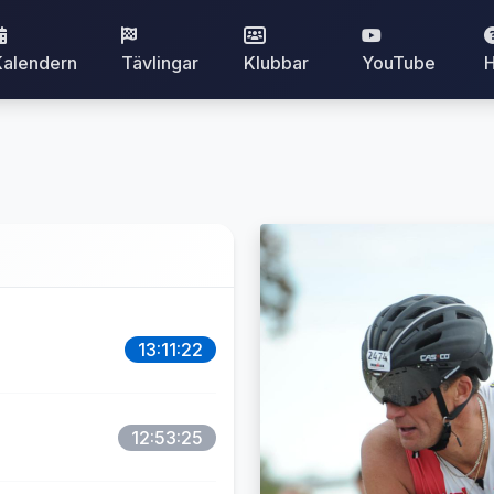
Kalendern
Tävlingar
Klubbar
YouTube
H
13:11:22
12:53:25