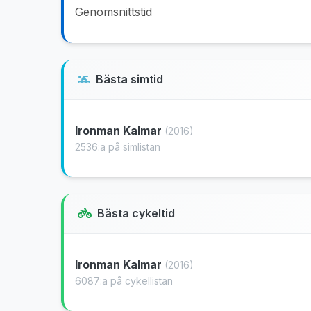
Genomsnittstid
Bästa simtid
Ironman Kalmar
(2016)
2536:a på simlistan
Bästa cykeltid
Ironman Kalmar
(2016)
6087:a på cykellistan