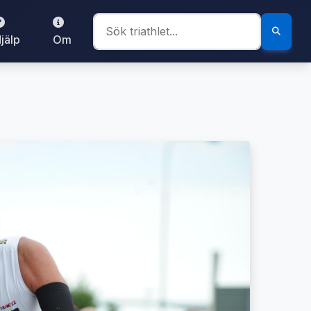
jälp
Om