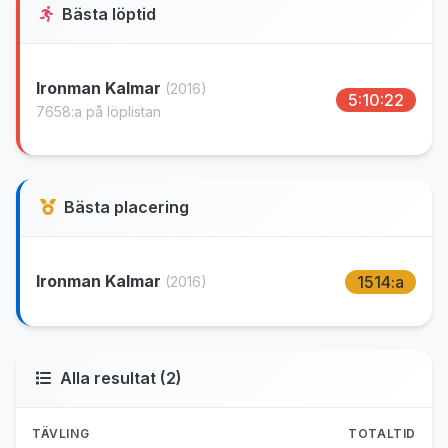
Bästa löptid
Ironman Kalmar
(2016)
5:10:22
7658:a på löplistan
Bästa placering
Ironman Kalmar
1514:a
(2016)
Alla resultat (2)
TÄVLING
TOTALTID