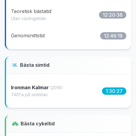
Teoretisk bästatid
12:20:36
Utan växlingstider
Genomsnittstid
12:46:19
Bästa simtid
Ironman Kalmar
(2016)
1:30:27
7401:a på simlistan
Bästa cykeltid