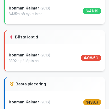
Ironman Kalmar
(2016)
6:41:19
8435:a på cykellistan
Bästa löptid
Ironman Kalmar
(2016)
4:08:50
3392:a på löplistan
Bästa placering
Ironman Kalmar
1499:a
(2016)