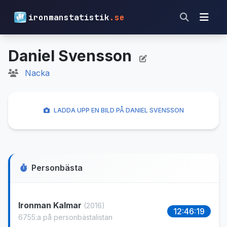
ironmanstatistik
.se
Daniel Svensson
Nacka
LADDA UPP EN BILD PÅ DANIEL SVENSSON
Personbästa
Ironman Kalmar
(2016)
12:46:19
6755:a på personbästalistan