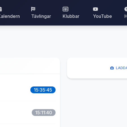
Kalendern
Tävlingar
Klubbar
YouTube
H
LADDA
15:35:45
15:11:40