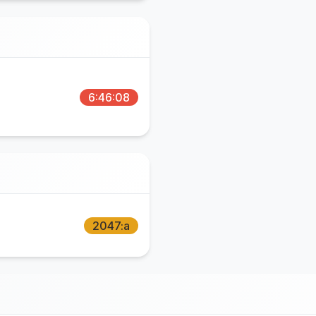
6:46:08
2047:a