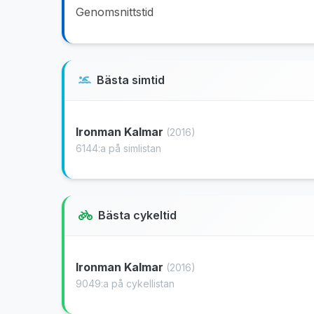
Genomsnittstid
Bästa simtid
Ironman Kalmar
(2016)
6144:a på simlistan
Bästa cykeltid
Ironman Kalmar
(2016)
9049:a på cykellistan