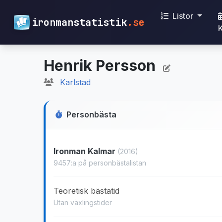
Listor
ironmanstatistik
.se
Henrik Persson
Karlstad
Personbästa
Ironman Kalmar
(2016)
9457:a på personbästalistan
Teoretisk bästatid
Utan växlingstider