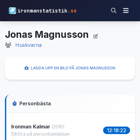
ironmanstatistik
.se
Jonas Magnusson
Huskvarna
LADDA UPP EN BILD PÅ JONAS MAGNUSSON
Personbästa
Ironman Kalmar
(2016)
12:18:22
5800:a på personbästalistan