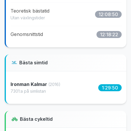
Teoretisk bästatid
12:08:50
Utan växlingstider
Genomsnittstid
12:18:22
Bästa simtid
Ironman Kalmar
(2016)
1:29:50
7301:a på simlistan
Bästa cykeltid