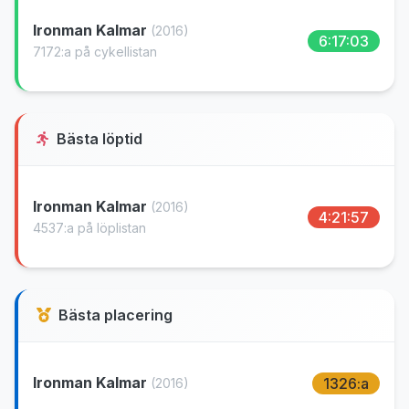
Ironman Kalmar
(2016)
6:17:03
7172:a på cykellistan
Bästa löptid
Ironman Kalmar
(2016)
4:21:57
4537:a på löplistan
Bästa placering
Ironman Kalmar
1326:a
(2016)