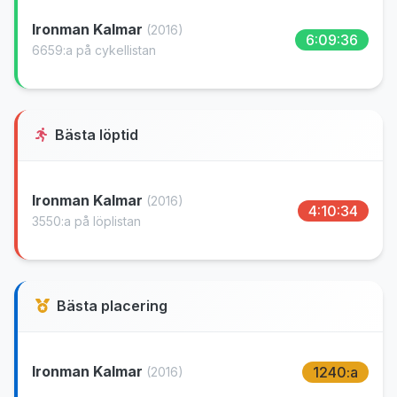
Ironman Kalmar
(2016)
6:09:36
6659:a på cykellistan
Bästa löptid
Ironman Kalmar
(2016)
4:10:34
3550:a på löplistan
Bästa placering
Ironman Kalmar
1240:a
(2016)