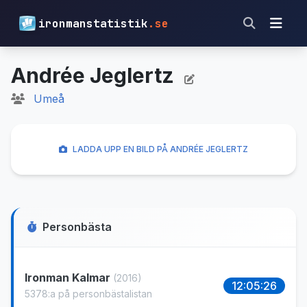
ironmanstatistik
.se
Andrée Jeglertz
Umeå
LADDA UPP EN BILD PÅ ANDRÉE JEGLERTZ
Personbästa
Ironman Kalmar
(2016)
12:05:26
5378:a på personbästalistan