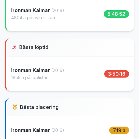
Ironman Kalmar
(2016)
5:48:52
4804:a på cykellistan
Bästa löptid
Ironman Kalmar
(2016)
3:50:16
1855:a på löplistan
Bästa placering
Ironman Kalmar
719:a
(2016)