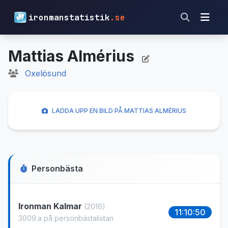
ironmanstatistik
.se
Mattias Almérius
Oxelösund
LADDA UPP EN BILD PÅ MATTIAS ALMÉRIUS
Personbästa
Ironman Kalmar
(2016)
11:10:50
3009:a på personbästalistan