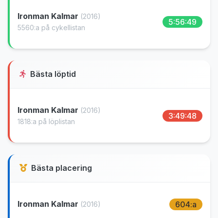
Ironman Kalmar
(2016)
5:56:49
5560:a på cykellistan
Bästa löptid
Ironman Kalmar
(2016)
3:49:48
1818:a på löplistan
Bästa placering
Ironman Kalmar
604:a
(2016)