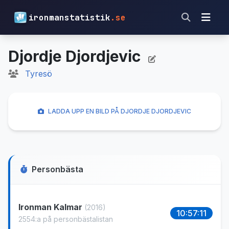
ironmanstatistik
.se
Djordje Djordjevic
Tyresö
LADDA UPP EN BILD PÅ DJORDJE DJORDJEVIC
Personbästa
Ironman Kalmar
(2016)
10:57:11
2554:a på personbästalistan