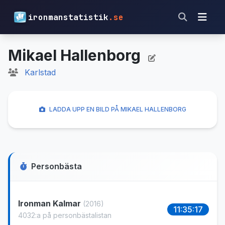
ironmanstatistik
.se
Mikael Hallenborg
Karlstad
LADDA UPP EN BILD PÅ MIKAEL HALLENBORG
Personbästa
Ironman Kalmar
(2016)
11:35:17
4032:a på personbästalistan