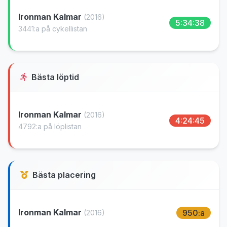
Ironman Kalmar
(2016)
5:34:38
3441:a på cykellistan
Bästa löptid
Ironman Kalmar
(2016)
4:24:45
4792:a på löplistan
Bästa placering
Ironman Kalmar
950:a
(2016)